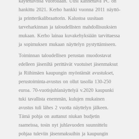
käytettävissä vuorollaan. Uusi kannettava PC on
hankittu 2021. Kerho hankki vuonna 2011 näyttö-
ja printterikalibraattorin. Kalustoa uusitaan
tarveharkinnan ja taloudellisten mahdollisuuksien
mukaan. Kerho lainaa kuvakehyksiään tarvittaessa
ja sopimuksen mukaan näyttelyn pystyttämiseen.
Toiminnan taloudellisen perustan muodostavat
edelleen jäseniltä perittävät vuotuiset jäsenmaksut
ja Riihimäen kaupungin myöntämät avustukset,
perustoiminta-avustus on ollut tasolla 130-250
euroa. 70-vuotisjuhlanäyttelyä v.2020 kaupunki
tuki tavallista enemmän, kulujen mukainen
avustus tuli lähes 2 vuotta näyttelyn jälkeen.
Tämä pohja on auttanut niukan budjetin
raameissa, tosin nyt juhlavuoden suunnittelu
pohjaa tuleviin jäsenmaksuihin ja kaupungin