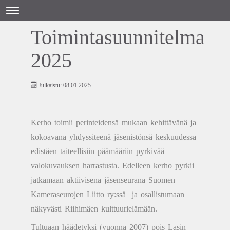
Toimintasuunnitelma
2025
Julkaistu: 08.01.2025
Kerho toimii perinteidensä mukaan kehittävänä ja
kokoavana yhdyssiteenä jäsenistönsä keskuudessa
edistäen taiteellisiin päämääriin pyrkivää
valokuvauksen harrastusta. Edelleen kerho pyrkii
jatkamaan aktiivisena jäsenseurana Suomen
Kameraseurojen Liitto ry:ssä ja osallistumaan
näkyvästi Riihimäen kulttuurielämään.
Tultuaan häädetyksi (vuonna 2007) pois Lasin