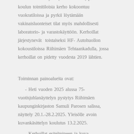
koulun toimitiloista kerho kokoontuu
vuokratiloissa ja pyrkii löytämään
vakinaisluonteiset tilat myös mahdollisesti
laboratorio- ja varastokäyttöön. Kerhoillat
järjestynevät toistaiseksi HF- Autohuollon
kokoustiloissa Riihimäen Tehtaankadulla, jossa
kerhoillat on pidetty vuodesta 2019 lähtien.
Toiminnan painoalueita ovat:
- Heti vuoden 2025 alussa 75-
vuotisjuhlanäyttelyn pystytys Riihimäen
kaupunginkirjaston Samuli Parosen salissa,
näyttely 20.1.-28.2.2025. Yleisölle avoin
kuvankäsittelyn koulutus 13.2.2025.
- Kerhoillat esitelmineen ja kuva-