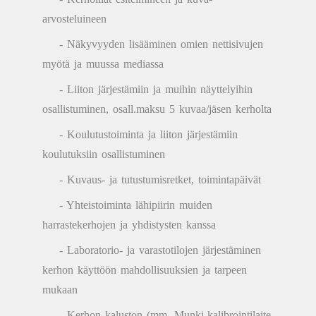
arvosteluineen
- Näkyvyyden lisääminen omien nettisivujen
myötä ja muussa mediassa
- Liiton järjestämiin ja muihin näyttelyihin
osallistuminen, osall.maksu 5 kuvaa/jäsen kerholta
- Koulutustoiminta ja liiton järjestämiin
koulutuksiin osallistuminen
- Kuvaus- ja tutustumisretket, toimintapäivät
- Yhteistoiminta lähipiirin muiden
harrastekerhojen ja yhdistysten kanssa
- Laboratorio- ja varastotilojen järjestäminen
kerhon käyttöön mahdollisuuksien ja tarpeen
mukaan
- Kerhon kaluston (mm. Munki-kalibrointilaite,