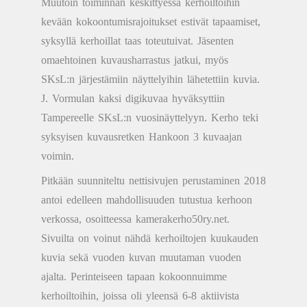
Muutoin toiminnan keskittyessä kerhoiltoihin
kevään kokoontumisrajoitukset estivät tapaamiset,
syksyllä kerhoillat taas toteutuivat. Jäsenten
omaehtoinen kuvausharrastus jatkui, myös
SKsL:n järjestämiin näyttelyihin lähetettiin kuvia.
J. Vormulan kaksi digikuvaa hyväksyttiin
Tampereelle SKsL:n vuosinäyttelyyn. Kerho teki
syksyisen kuvausretken Hankoon 3 kuvaajan
voimin.
Pitkään suunniteltu nettisivujen perustaminen 2018
antoi edelleen mahdollisuuden tutustua kerhoon
verkossa, osoitteessa kamerakerho50ry.net.
Sivuilta on voinut nähdä kerhoiltojen kuukauden
kuvia sekä vuoden kuvan muutaman vuoden
ajalta. Perinteiseen tapaan kokoonnuimme
kerhoiltoihin, joissa oli yleensä 6-8 aktiivista