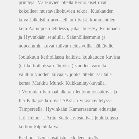
printtejä. Värikuvien ohella kerholaiset ovat
kokeilleet mustavalkokuvien tekoa. Kuukauden
kuva julkaistiin arvostelijan tiiviist. kommenttien
kera Aamuposti-lehdessä, joka ilmestyy Riihimäen
ja Hyvinkään seudulla. Säännöllisemmin ja
nopeammin kuvat tulivat nettisivuilla nähtäville.
Joulukuun kerhoillassa kaikista kuukauden kuvista
(tai kerhoilloissa nähdyistä) vuoden varrelta
valittiin vuoden kuvaaja, jonka tittelin sai tällä
kertaa Markku Munck Kukkaniitty-kuvalla.
J.Vormulan harmaahaikaran lentoonnousukuva ja
Ilta Kitkajoella olivat SKsL:n vuosinäyttelyssä
Tampereella. Hyvinkään Kameraseuran edustajat
Jari Heino ja Arttu Stark arvostelivat joulukuussa
kerhon kilpailukuvat.
Kerhon jäseniä osallistui edelleen myös