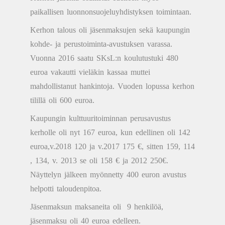
paikallisen luonnonsuojeluyhdistyksen toimintaan.
Kerhon talous oli jäsenmaksujen sekä kaupungin
kohde- ja perustoiminta-avustuksen varassa.
Vuonna 2016 saatu SKsL:n koulutustuki 480
euroa vakautti vieläkin kassaa muttei
mahdollistanut hankintoja. Vuoden lopussa kerhon
tilillä oli 600 euroa.
Kaupungin kulttuuritoiminnan perusavustus
kerholle oli nyt 167 euroa, kun edellinen oli 142
euroa,v.2018 120 ja v.2017 175 €, sitten 159, 114
, 134, v. 2013 se oli 158 € ja 2012 250€.
Näyttelyn jälkeen myönnetty 400 euron avustus
helpotti taloudenpitoa.
Jäsenmaksun maksaneita oli 9 henkilöä,
jäsenmaksu oli 40 euroa edelleen.