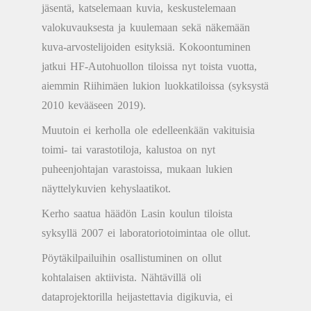
jäsentä, katselemaan kuvia, keskustelemaan
valokuvauksesta ja kuulemaan sekä näkemään
kuva-arvostelijoiden esityksiä. Kokoontuminen
jatkui HF-Autohuollon tiloissa nyt toista vuotta,
aiemmin Riihimäen lukion luokkatiloissa (syksystä
2010 kevääseen 2019).
Muutoin ei kerholla ole edelleenkään vakituisia
toimi- tai varastotiloja, kalustoa on nyt
puheenjohtajan varastoissa, mukaan lukien
näyttelykuvien kehyslaatikot.
Kerho saatua häädön Lasin koulun tiloista
syksyllä 2007 ei laboratoriotoimintaa ole ollut.
Pöytäkilpailuihin osallistuminen on ollut
kohtalaisen aktiivista. Nähtävillä oli
dataprojektorilla heijastettavia digikuvia, ei